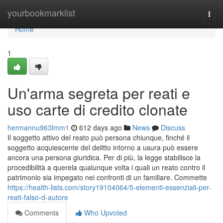
Home
yourbookmarklist
Togg
navi
Home
1
Un'arma segreta per reati e
uso carte di credito clonate
hermannu963lmm1
612 days ago
News
Discuss
Il soggetto attivo del reato può persona chiunque, finché il
soggetto acquiescente del delitto intorno a usura può essere
ancora una persona giuridica. Per di più, la legge stabilisce la
procedibilità a querela qualunque volta i quali un reato contro il
patrimonio sia impegato nei confronti di un familiare. Commette
https://health-lists.com/story19104064/5-elementi-essenziali-per-
reati-falso-d-autore
Comments
Who Upvoted