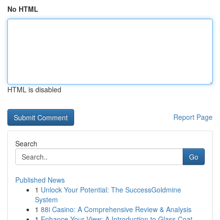
No HTML
HTML is disabled
Report Page
Search
Go
Published News
1
Unlock Your Potential: The SuccessGoldmine
System
1
88i Casino: A Comprehensive Review & Analysis
1
Enhance Your View: A Introduction to Glass Coat...