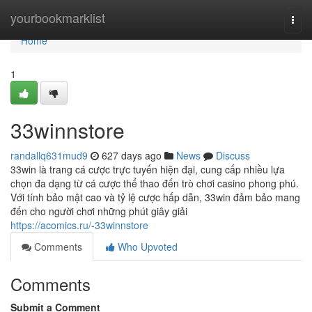
Home
yourbookmarklist
Togg
navi
Home
1
33winnstore
randallq631mud9
627 days ago
News
Discuss
33win là trang cá cược trực tuyến hiện đại, cung cấp nhiều lựa
chọn đa dạng từ cá cược thể thao đến trò chơi casino phong phú.
Với tính bảo mật cao và tỷ lệ cược hấp dẫn, 33win đảm bảo mang
đến cho người chơi những phút giây giải
https://acomics.ru/-33winnstore
Comments
Who Upvoted
Comments
Submit a Comment