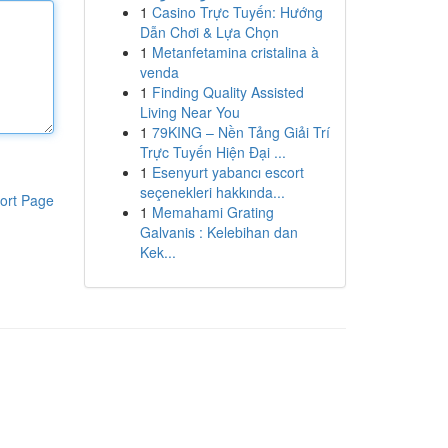
1
Casino Trực Tuyến: Hướng
Dẫn Chơi & Lựa Chọn
1
Metanfetamina cristalina à
venda
1
Finding Quality Assisted
Living Near You
1
79KING – Nền Tảng Giải Trí
Trực Tuyến Hiện Đại ...
1
Esenyurt yabancı escort
seçenekleri hakkında...
ort Page
1
Memahami Grating
Galvanis : Kelebihan dan
Kek...