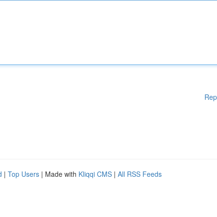
Rep
d
|
Top Users
| Made with
Kliqqi CMS
|
All RSS Feeds