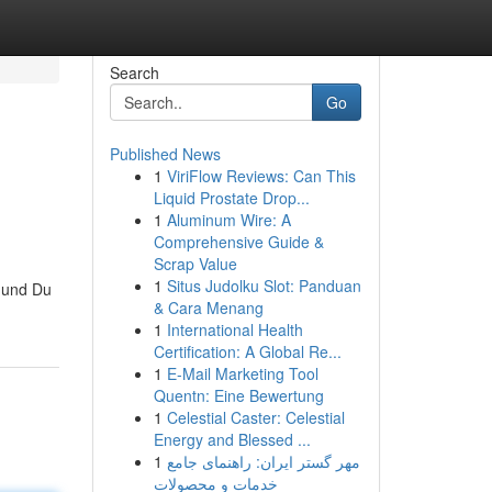
Search
Go
Published News
1
ViriFlow Reviews: Can This
Liquid Prostate Drop...
1
Aluminum Wire: A
Comprehensive Guide &
Scrap Value
1
Situs Judolku Slot: Panduan
d und Du
& Cara Menang
1
International Health
Certification: A Global Re...
1
E-Mail Marketing Tool
Quentn: Eine Bewertung
1
Celestial Caster: Celestial
Energy and Blessed ...
1
مهر گستر ایران: راهنمای جامع
خدمات و محصولات