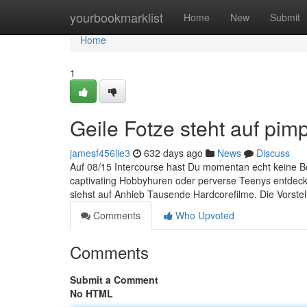
Home
yourbookmarklist
Home
New
Submit
Home
1
Geile Fotze steht auf pim
jamesf456lie3
632 days ago
News
Discuss
Auf 08/15 Intercourse hast Du momentan echt keine Bö
captivating Hobbyhuren oder perverse Teenys entdeckt
siehst auf Anhieb Tausende Hardcorefilme. Die Vorstel
Comments
Who Upvoted
Comments
Submit a Comment
No HTML