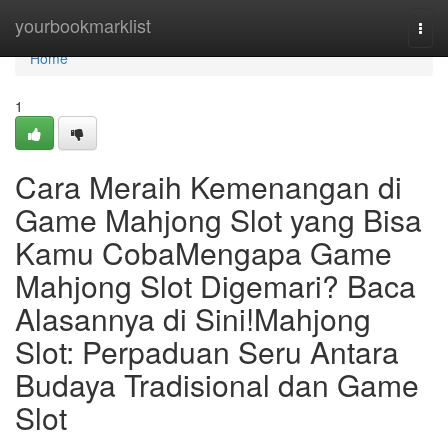
Home
yourbookmarklist
Togg
navi
Home
1
Cara Meraih Kemenangan di
Game Mahjong Slot yang Bisa
Kamu CobaMengapa Game
Mahjong Slot Digemari? Baca
Alasannya di Sini!Mahjong
Slot: Perpaduan Seru Antara
Budaya Tradisional dan Game
Slot