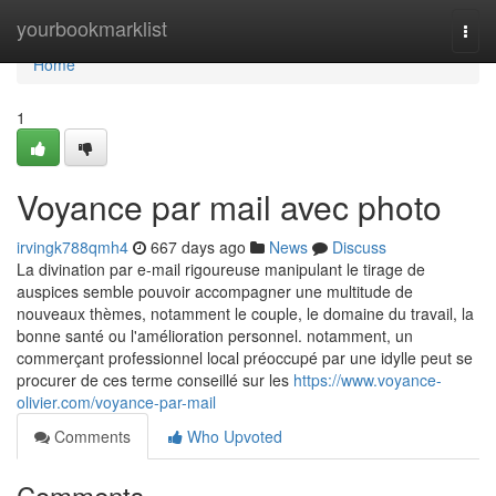
Home
yourbookmarklist
Togg
navi
Home
1
Voyance par mail avec photo
irvingk788qmh4
667 days ago
News
Discuss
La divination par e-mail rigoureuse manipulant le tirage de
auspices semble pouvoir accompagner une multitude de
nouveaux thèmes, notamment le couple, le domaine du travail, la
bonne santé ou l'amélioration personnel. notamment, un
commerçant professionnel local préoccupé par une idylle peut se
procurer de ces terme conseillé sur les
https://www.voyance-
olivier.com/voyance-par-mail
Comments
Who Upvoted
Comments