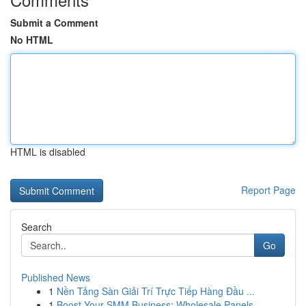
Submit a Comment
No HTML
HTML is disabled
Report Page
Search
Go
Published News
1
Nền Tảng Sàn Giải Trí Trực Tiếp Hàng Đầu ...
1
Boost Your SMM Business: Wholesale Panels