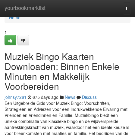
Home
yourbookmarklist
Togg
navi
Home
1
Muziek Bingo Kaarten
Downloaden: Binnen Enkele
Minuten en Makkelijk
Voorbereiden
johnsy7261
675 days ago
News
Discuss
Een Uitgebreide Gids voor Muziek Bingo: Voorschriften,
Strategieën en Adviezen voor een Indrukwekkende Ervaring met
Vrienden en Vriendinnen en Familie. Muziekbingo biedt een
unieke combinatie van klassieke bingo en de wijdverspreide
aantrekkingskracht van muziek, waardoor het een ideale keuze is
voor bijeenkomsten met maatjes en familie. Het begrijpen van de