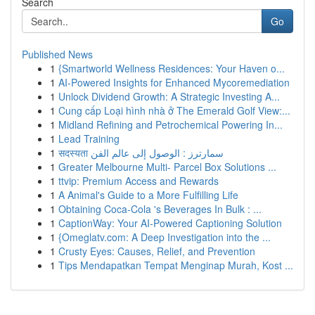
Search
Go
Published News
1
{Smartworld Wellness Residences: Your Haven o...
1
AI-Powered Insights for Enhanced Mycoremediation
1
Unlock Dividend Growth: A Strategic Investing A...
1
Cung cấp Loại hình nhà ở The Emerald Golf View:...
1
Midland Refining and Petrochemical Powering In...
1
Lead Training
1
सदस्यता سمارترز : الوصول إلى عالم الفن
1
Greater Melbourne Multi- Parcel Box Solutions ...
1
ttvip: Premium Access and Rewards
1
A Animal's Guide to a More Fulfilling Life
1
Obtaining Coca-Cola 's Beverages In Bulk : ...
1
CaptionWay: Your AI-Powered Captioning Solution
1
{Omeglatv.com: A Deep Investigation into the ...
1
Crusty Eyes: Causes, Relief, and Prevention
1
Tips Mendapatkan Tempat Menginap Murah, Kost ...