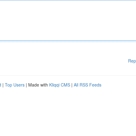
Rep
d
|
Top Users
| Made with
Kliqqi CMS
|
All RSS Feeds