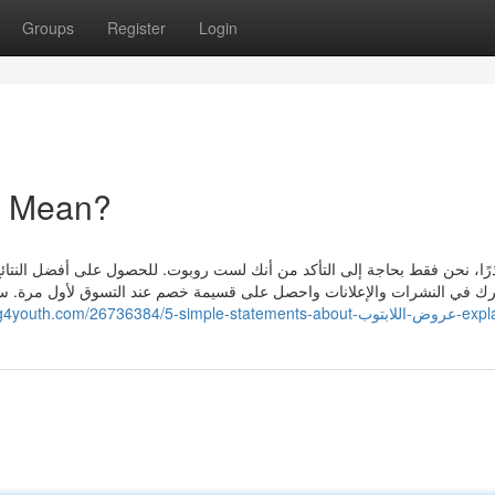
Groups
Register
Login
What Does عروض اللابتوب Mean?
ذرًا، نحن فقط بحاجة إلى التأكد من أنك لست روبوت. للحصول على أفضل النتا
ك في النشرات والإعلانات واحصل على قسيمة خصم عند التسوق لأول مرة. سم
https://jaidenaegkk.blog4youth.com/26736384/5-sim