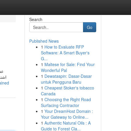
Search
Go
Published News
1
How to Evaluate RFP
Software: A Smart Buyer's
G...
1
Maltese for Sale: Find Your
Wonderful Pal
ع.
1
Dewataspin: Dasar-Dasar
اشتر
untuk Pengguna Baru
ple-statements-about-عروض-اللابتوب-explained
1
Cheapest Stoker's tobacco
Canada
1
Choosing the Right Road
Surfacing Contractor
1
Your DreamHost Domain :
Your Gateway to Online...
1
Authentic Natural Oils : A
Guide to Forest Cla...